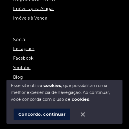
Imóveis para Alugar
Imóveis à Venda
Social
Instagram
Facebook
Youtube
Blog
Esse site utiliza
cookies
, que possibilitam uma
melhor experiência de navegação.
Ao continuar,
você concorda com o uso de
cookies
.
© Copyright 2026 - Direct Imóveis - Todos os direitos
reservados
Concordo, continuar
SITE PARA IMOBILIARIA