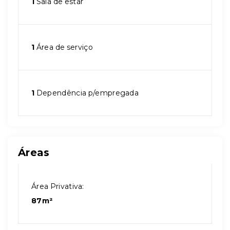
1
Sala de estar
1
Área de serviço
1
Dependência p/empregada
Áreas
Área Privativa:
87m²