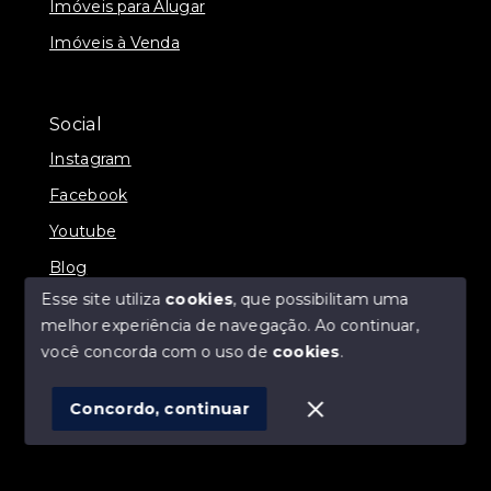
Imóveis para Alugar
Imóveis à Venda
Social
Instagram
Facebook
Youtube
Blog
Esse site utiliza
cookies
, que possibilitam uma
melhor experiência de navegação.
Ao continuar,
você concorda com o uso de
cookies
.
© Copyright 2026 - Direct Imóveis - Todos os direitos
reservados
Concordo, continuar
SITE PARA IMOBILIARIA