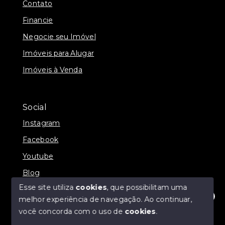
Contato
Financie
Negocie seu Imóvel
Imóveis para Alugar
Imóveis à Venda
Social
Instagram
Facebook
Youtube
Blog
Esse site utiliza
cookies
, que possibilitam uma
melhor experiência de navegação.
Ao continuar,
Olá! Estamos disponíveis para te ajudar.
você concorda com o uso de
cookies
.
© Copyright 2026 - Direct Imóveis - Todos os direitos
reservados