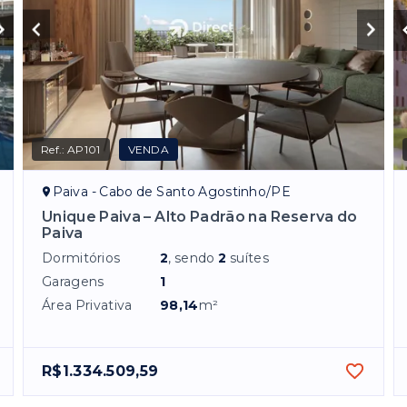
Ref.:
AP101
VENDA
Paiva - Cabo de Santo Agostinho/PE
Unique Paiva – Alto Padrão na Reserva do
Paiva
Dormitórios
2
, sendo
2
suítes
Garagens
1
Área Privativa
98,14
m²
R$1.334.509,59