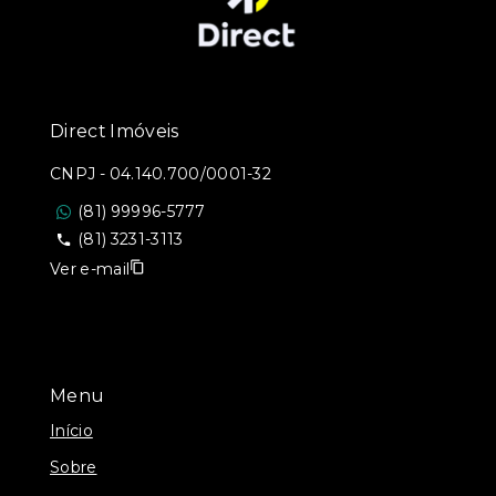
Direct Imóveis
CNPJ
-
04.140.700/0001-32
(81) 99996-5777
(81) 3231-3113
Ver e-mail
Menu
Início
Sobre