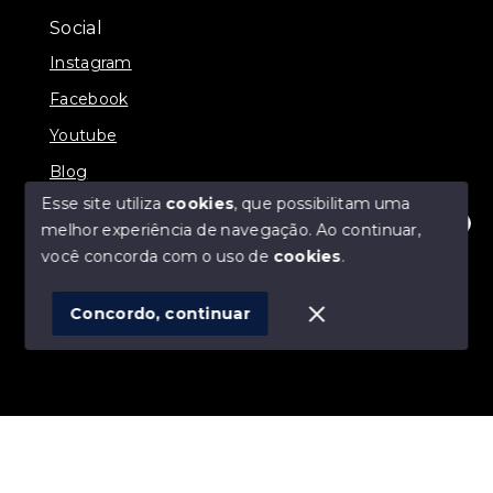
Social
Instagram
Facebook
Youtube
Blog
Esse site utiliza
cookies
, que possibilitam uma
melhor experiência de navegação.
Ao continuar,
Olá! Estamos disponíveis para te ajudar.
você concorda com o uso de
cookies
.
© Copyright 2026 - Direct Imóveis - Todos os direitos
reservados
Concordo, continuar
SITE PARA IMOBILIARIA
Início
Histórico
Favoritos