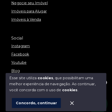
Negocie seu Imóvel
Imóveis para Alugar
Imóveis à Venda
Social
Instagram
Facebook
Youtube
Blog
Esse site utiliza
cookies
, que possibilitam uma
melhor experiência de navegação.
Ao continuar,
Olá! Estamos disponíveis para te ajudar.
você concorda com o uso de
cookies
.
© Copyright 2026 - Direct Imóveis - Todos os direitos
reservados
Concordo, continuar
SITE PARA IMOBILIARIA