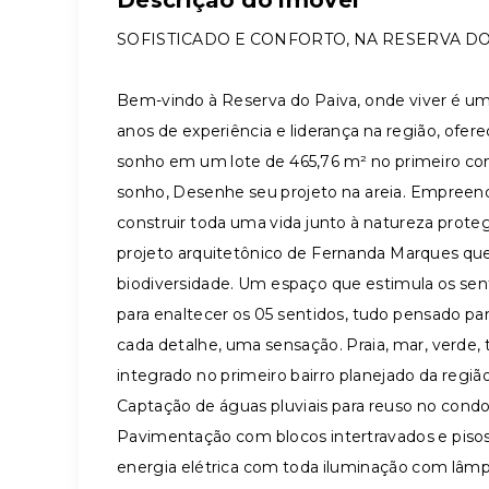
Descrição do imóvel
SOFISTICADO E CONFORTO, NA RESERVA DO
Bem-vindo à Reserva do Paiva, onde viver é u
anos de experiência e liderança na região, ofe
sonho em um lote de 465,76 m² no primeiro con
sonho, Desenhe seu projeto na areia. Empreen
construir toda uma vida junto à natureza prote
projeto arquitetônico de Fernanda Marques que
biodiversidade. Um espaço que estimula os sen
para enaltecer os 05 sentidos, tudo pensado pa
cada detalhe, uma sensação. Praia, mar, verde, 
integrado no primeiro bairro planejado da regiã
Captação de águas pluviais para reuso no condom
Pavimentação com blocos intertravados e pisos 
energia elétrica com toda iluminação com lâm