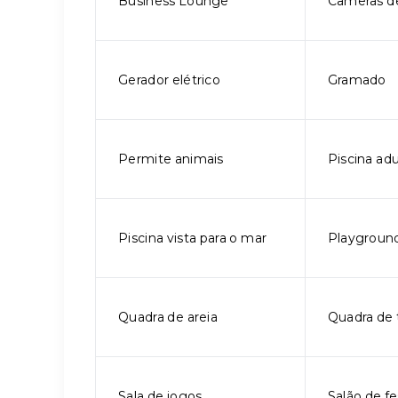
Business Lounge
Câmeras d
Gerador elétrico
Gramado
Permite animais
Piscina adu
Piscina vista para o mar
Playgroun
Quadra de areia
Quadra de 
Sala de jogos
Salão de fe