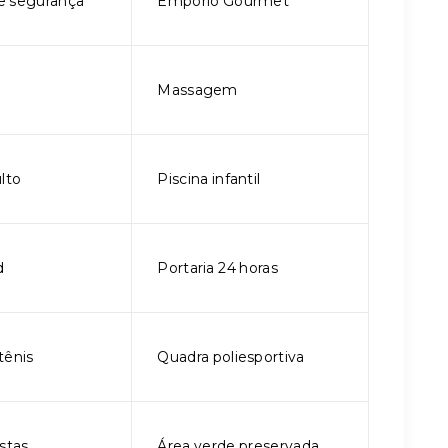
e segurança
Empório Gourmet
Massagem
lto
Piscina infantil
d
Portaria 24 horas
tênis
Quadra poliesportiva
stas
Área verde preservada