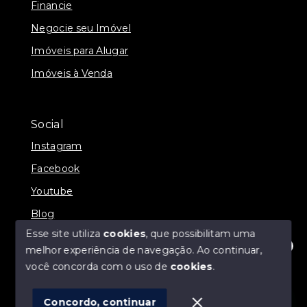
Financie
Negocie seu Imóvel
Imóveis para Alugar
Imóveis à Venda
Social
Instagram
Facebook
Youtube
Blog
Esse site utiliza
cookies
, que possibilitam uma
melhor experiência de navegação.
Ao continuar,
Olá! Estamos disponíveis para te ajudar.
você concorda com o uso de
cookies
.
© Copyright 2026 - Direct Imóveis - Todos os direitos
reservados
Concordo, continuar
SITE PARA IMOBILIARIA